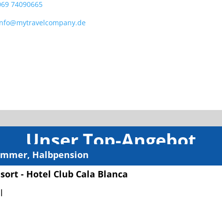
069 74090665
info@mytravelcompany.de
Unser Top-Angebot
immer, Halbpension
sort - Hotel Club Cala Blanca
l