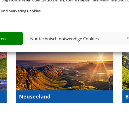
mmung nicht erteilen oder zurückziehen, können bestimmte Merkmale und Fu
Portugal
C
 und Marketing Cookies.
ren
Nur technisch notwendige Cookies
E
Neuseeland
B