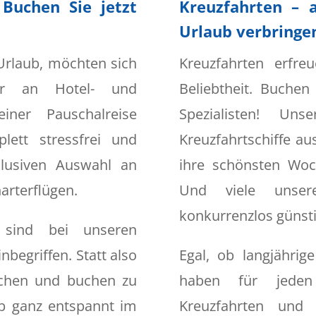
 Buchen Sie jetzt
Kreuzfahrten – 
Urlaub verbringe
 Urlaub, möchten sich
Kreuzfahrten erfr
r an Hotel- und
Beliebtheit. Buchen
iner Pauschalreise
Spezialisten! Uns
ett stressfrei und
Kreuzfahrtschiffe au
klusiven Auswahl an
ihre schönsten Woc
arterflügen.
Und viele unser
konkurrenzlos günsti
 sind bei unseren
nbegriffen. Statt also
Egal, ob langjährig
uchen und buchen zu
haben für jede
b ganz entspannt im
Kreuzfahrten und e