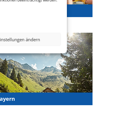
nktionen beeinträchtigt werden.
luburlaub
instellungen ändern
ayern